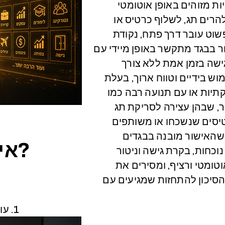
ת מזוהים באופן אוטומטי
רים תג, לשלוף כרטיס או
שוט עובר דרך פתח, נקודת
זור בבגד מתקשר באופן מיידי עם
ישה בזמן אמת ללא צורך
מוש בידיים וטווח ארוך, בעלת
תיות או עם תנועה רבה כמו
ור, שבהן עצירה לסריקת תג
יסים שנשכחו או משותפים
ן שהאישור מובנה בבגדים
איך זה עובד?
כחות, בקרת גישה וניטור
טומטי ורציף, ומסירים את
הסיכון להתחזות שמגיעים עם
1. עובד מתקרב לכניסה