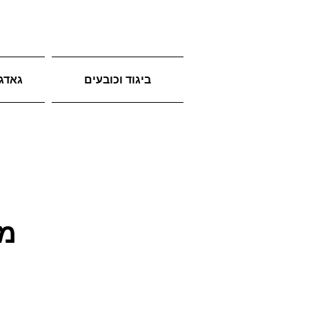
ביגוד וכובעים
גאדג'
מש