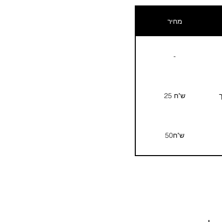
מחיר
-
25 ש"ח
50ש"ח