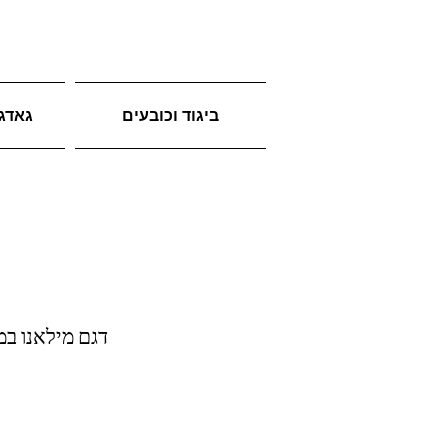
ביגוד וכובעים
גאדג'
נעלי בטיחות לעבודה FETY BOX