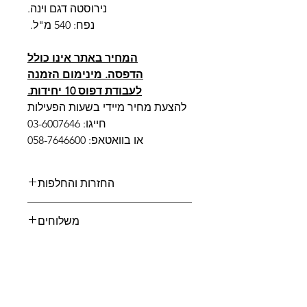
נירוסטה דגם וינה.
נפח: 540 מ"ל.
המחיר באתר אינו כולל
הדפסה. מינימום הזמנה
לעבודת דפוס 10 יחידות.
להצעת מחיר מיידי בשעות הפעילות
חייגו: 03-6007646
או בוואטאפ: 058-7646600
החזרות והחלפות
החזרה או החלפה של מוצר יעשה עד
משלוחים
14 ימים מיום הקניה כשהמוצר ארוז
באריזה המקורית ללא כל שימוש. אין
איסוף עצמי:
0
ש"ח.
החזרה או החלפה של פריט שהודפס
משלוח בדואר רשום:
25
ש"ח (עד 2
עליו על פי הנחיה ואישורו של הלקוח.
ק"ג).
ההחזרה או ההחלפה של המוצר
משלוח מהיר עם שליח:
50
ש"ח.