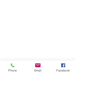
Phone
Email
Facebook
יצירת קשר
טלפון:
03-6007646
נייד (לוואטאפ בלבד)
058-7646600
דוא"ל
gps7646@gmail.com
:שעות הפעילות
א-ה בין השעות 9:00-17:30
יש לציין שבין 12:30-13:00