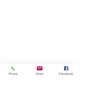
Phone
Email
Facebook
יצירת קשר
טלפון:
03-6007646
נייד (לוואטאפ בלבד)
058-7646600
דוא"ל
gps7646@gmail.com
:שעות הפעילות
א-ה בין השעות 9:00-17:30
יש לציין שבין 12:30-13:00