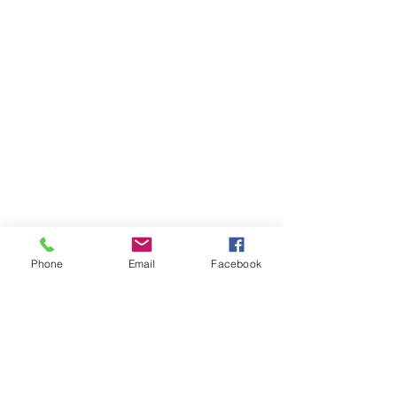
Phone
Email
Facebook
יצירת קשר
טלפון:
03-6007646
נייד (לוואטאפ בלבד)
058-7646600
דוא"ל
gps7646@gmail.com
:שעות הפעילות
א-ה בין השעות 9:00-17:30
יש לציין שבין 12:30-13:00