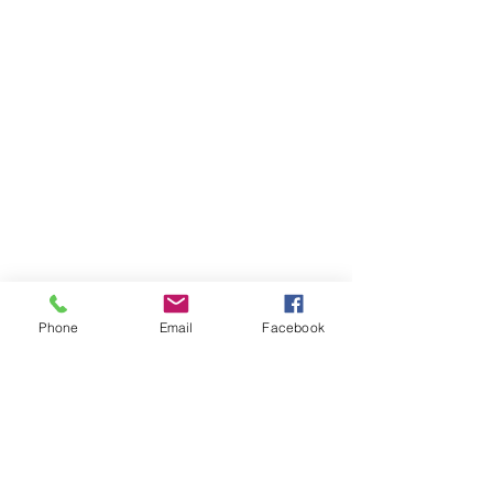
Phone
Email
Facebook
יצירת קשר
טלפון:
03-6007646
נייד (לוואטאפ בלבד)
058-7646600
דוא"ל
gps7646@gmail.com
:שעות הפעילות
א-ה בין השעות 9:00-17:30
יש לציין שבין 12:30-13:00