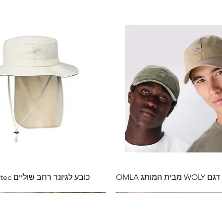
המותג OMLA
כובע לגיונר רחב שוליים Vespucci Aztec