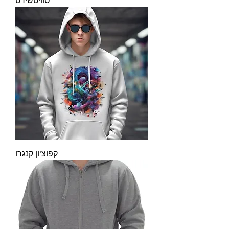
סוויטשירט
קפוצ'ון קנגרו