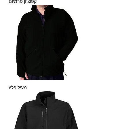
קפוצ'ון פרמיום
מעיל פליז