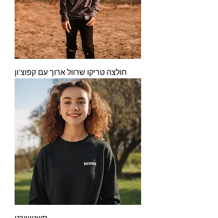
חולצה טריקו שרוול ארוך עם קפוצ'ון