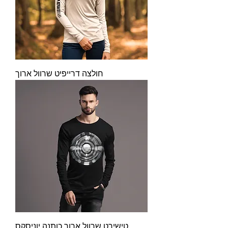
חולצה דרייפיט שרוול ארוך
טישירט שרוול ארוך כותנה יוניסקס